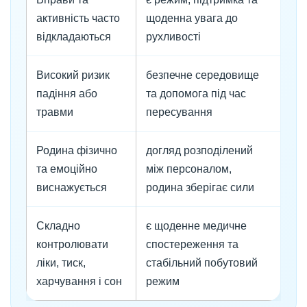
активність часто
щоденна увага до
відкладаються
рухливості
Високий ризик
безпечне середовище
падіння або
та допомога під час
травми
пересування
Родина фізично
догляд розподілений
та емоційно
між персоналом,
виснажується
родина зберігає сили
Складно
є щоденне медичне
контролювати
спостереження та
ліки, тиск,
стабільний побутовий
харчування і сон
режим