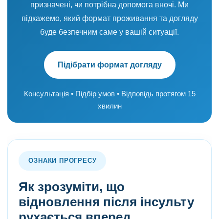
призначені, чи потрібна допомога вночі. Ми
підкажемо, який формат проживання та догляду
буде безпечним саме у вашій ситуації.
Підібрати формат догляду
Консультація • Підбір умов • Відповідь протягом 15
хвилин
ОЗНАКИ ПРОГРЕСУ
Як зрозуміти, що
відновлення після інсульту
рухається вперед