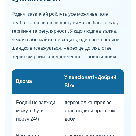
Родичі зазвичай роблять усе можливе, але
реабілітація після інсульту вимагає багато часу,
терпіння та регулярності. Якщо людина важка,
лежача або майже не ходить, один член родини
швидко виснажується. Через це догляд стає
нерівномірним, а відновлення — повільнішим.
У пансіонаті «Добрий
Вдома
Вік»
Родичі не завжди
персонал контролює
можуть бути
стан людини протягом
поруч 24/7
доби
Вправи та
є режим, підтримка та