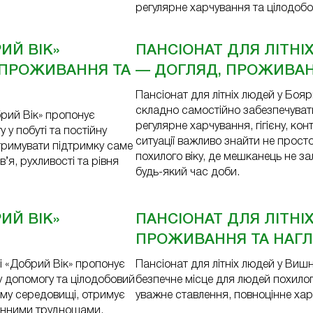
регулярне харчування та цілодобо
ИЙ ВІК»
ПАНСІОНАТ ДЛЯ ЛІТНІ
 ПРОЖИВАННЯ ТА
— ДОГЛЯД, ПРОЖИВАНН
Пансіонат для літніх людей у Боя
складно самостійно забезпечуват
брий Вік» пропонує
регулярне харчування, гігієну, конт
у побуті та постійну
ситуації важливо знайти не прост
отримувати підтримку саме
похилого віку, де мешканець не з
в’я, рухливості та рівня
будь-який час доби.
ИЙ ВІК»
ПАНСІОНАТ ДЛЯ ЛІТН
ПРОЖИВАННЯ ТА НАГЛЯ
ці «Добрий Вік» пропонує
Пансіонат для літніх людей у Ви
 допомогу та цілодобовий
безпечне місце для людей похилог
ому середовищі, отримує
уважне ставлення, повноцінне хар
денними труднощами.