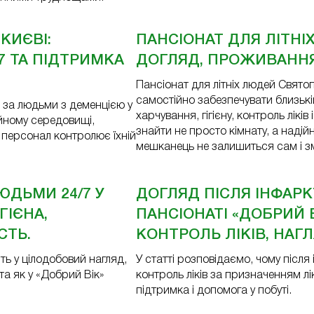
КИЄВІ:
ПАНСІОНАТ ДЛЯ ЛІТН
7 ТА ПІДТРИМКА
ДОГЛЯД, ПРОЖИВАННЯ 
Пансіонат для літніх людей Свят
самостійно забезпечувати близькі
 за людьми з деменцією у
харчування, гігієну, контроль ліків
ійному середовищі,
знайти не просто кімнату, а надій
а персонал контролює їхній
мешканець не залишиться сам і з
ЮДЬМИ 24/7 У
ДОГЛЯД ПІСЛЯ ІНФАРК
ГІЄНА,
ПАНСІОНАТІ «ДОБРИЙ 
СТЬ.
КОНТРОЛЬ ЛІКІВ, НАГЛЯ
ть у цілодобовий нагляд,
У статті розповідаємо, чому після
а як у «Добрий Вік»
контроль ліків за призначенням лі
підтримка і допомога у побуті.