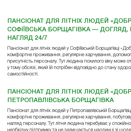
ПАНСІОНАТ ДЛЯ ЛІТНІХ ЛЮДЕЙ «ДОБР
СОФІЇВСЬКА БОРЩАГІВКА — ДОГЛЯД,
НАГЛЯД 24/7
Пансіонат для літніх людей у Софіївській Борщагівці «До
комфортне проживання, регулярне харчування, допомогу 
присутність персоналу. Тут людина похилого віку може 
у тому обсязі, який їй потрібен відповідно до стану здоро
самостійності.
ПАНСІОНАТ ДЛЯ ЛІТНІХ ЛЮДЕЙ «ДОБР
ПЕТРОПАВЛІВСЬКА БОРЩАГІВКА
Пансіонат для літніх людей у Петропавлівській Борщагів
комфортне проживання, регулярне харчування, побутову
нагляд персоналу. Тут літня людина перебуває у спокійн
необхідну підтримку та не залишається наодинці зі що