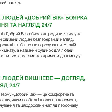
вий нагляд.
Х ЛЮДЕЙ «ДОБРИЙ ВІК» БОЯРКА
Я ТА НАГЛЯД 24/7
рці «Добрий Вік» обирають родини, яким уже
и близькій людині безперервний нагляд,
роль ліків і безпечне пересування. У такій
о кімнату, а надійний будинок для людей
алишиться сам і зможе отримати допомогу у
ІХ ЛЮДЕЙ ВИШНЕВЕ — ДОГЛЯД,
Д 24/7
шневому «Добрий Вік» — це комфортне та
о віку, яким необхідні щоденна допомога,
чування та цілодобовий нагляд персоналу.