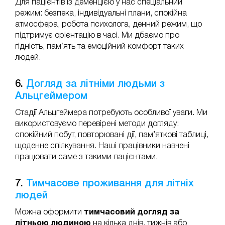
Для пацієнтів із деменцією у нас спеціальний
режим: безпека, індивідуальні плани, спокійна
атмосфера, робота психолога, денний режим, що
підтримує орієнтацію в часі. Ми дбаємо про
гідність, памʼять та емоційний комфорт таких
людей.
6.
Догляд за літніми людьми з
Альцгеймером
Стадії Альцгеймера потребують особливої уваги. Ми
використовуємо перевірені методи догляду:
спокійний побут, повторювані дії, пам’яткові таблиці,
щоденне спілкування. Наші працівники навчені
працювати саме з такими пацієнтами.
7.
Тимчасове проживання для літніх
людей
Можна оформити
тимчасовий догляд за
літньою людиною
на кілька днів, тижнів або