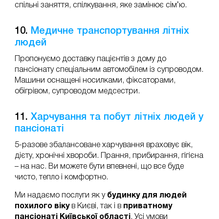
спільні заняття, спілкування, яке замінює сімʼю.
10.
Медичне транспортування літніх
людей
Пропонуємо доставку пацієнтів з дому до
пансіонату спеціальним автомобілем із супроводом.
Машини оснащені носилками, фіксаторами,
обігрівом, супроводом медсестри.
11.
Харчування та побут літніх людей у
пансіонаті
5-разове збалансоване харчування враховує вік,
дієту, хронічні хвороби. Прання, прибирання, гігієна
– на нас. Ви можете бути впевнені, що все буде
чисто, тепло і комфортно.
Ми надаємо послуги як у
будинку для людей
похилого віку
в Києві, так і в
приватному
пансіонаті Київської області
. Усі умови