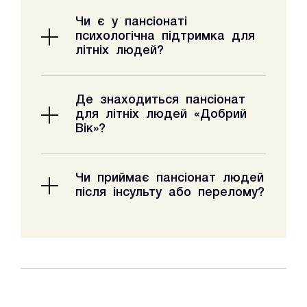
Так, у нас доступне тимчасове
Чи є у пансіонаті
перебування — від кількох днів до
психологічна підтримка для
кількох місяців
літніх людей?
Так, працює психолог, який
Де знаходиться пансіонат
допомагає адаптуватися, знижує
для літніх людей «Добрий
тривожність та покращує емоційний
Вік»?
стан.
У Києві та Київській області —
Чи приймає пансіонат людей
оберіть найближчий варіант для
після інсульту або перелому?
зручного відвідування.
Так, «Добрий Вік» спеціалізується на
догляді після інсульту, операцій та
при обмеженій рухливості.