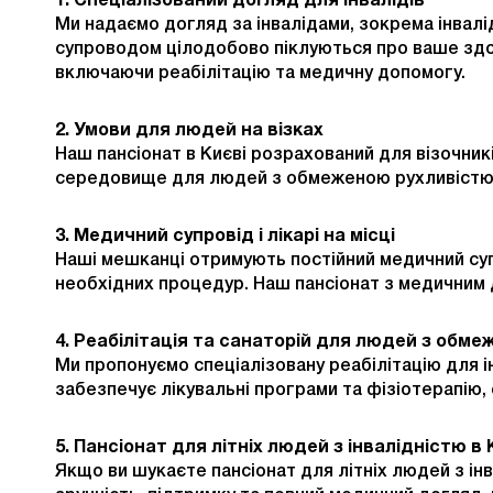
1. Спеціалізований догляд для інвалідів
Ми надаємо догляд за інвалідами, зокрема інвалі
супроводом цілодобово піклуються про ваше здор
включаючи реабілітацію та медичну допомогу.
2. Умови для людей на візках
Наш пансіонат в Києві розрахований для візочни
середовище для людей з обмеженою рухливістю, 
3. Медичний супровід і лікарі на місці
Наші мешканці отримують постійний медичний супр
необхідних процедур. Наш пансіонат з медичним 
4. Реабілітація та санаторій для людей з об
Ми пропонуємо спеціалізовану реабілітацію для і
забезпечує лікувальні програми та фізіотерапію,
5. Пансіонат для літніх людей з інвалідністю в 
Якщо ви шукаєте пансіонат для літніх людей з ін