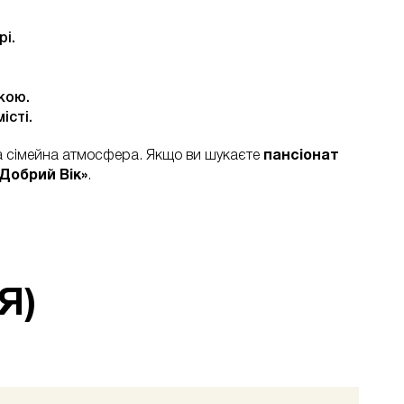
і.
кою.
істі.
та сімейна атмосфера. Якщо ви шукаєте
пансіонат
Добрий Вік»
.
Я)