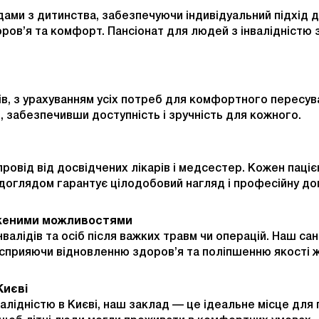
дами з дитинства, забезпечуючи індивідуальний підхід 
ов’я та комфорт. Пансіонат для людей з інвалідністю з
ків, з урахуванням усіх потреб для комфортного пересу
забезпечивши доступність і зручність для кожного.
овід від досвідчених лікарів і медсестер. Кожен паціє
доглядом гарантує цілодобовий нагляд і професійну до
меженими можливостями
нвалідів та осіб після важких травм чи операцій. Наш
 сприяючи відновленню здоров’я та поліпшенню якості 
Києві
валідністю в Києві, наш заклад — це ідеальне місце дл