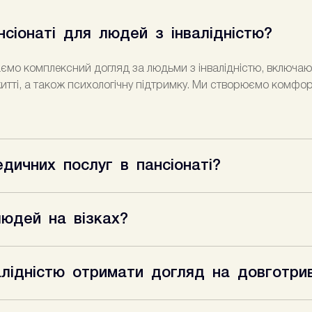
нсіонаті для людей з інвалідністю?
ємо комплексний догляд за людьми з інвалідністю, включаючи
житті, а також психологічну підтримку. Ми створюємо комфо
дичних послуг в пансіонаті?
досвідчені медичні працівники, які надають цілодобовий мед
азі необхідності та проводимо реабілітацію після операцій і 
людей на візках?
ей на візках: наші приміщення адаптовані для комфортного п
усі умови для зручного і безпечного проживання.
алідністю отримати догляд на довготри
 літніх людей з інвалідністю, гарантуючи їм постійну меди