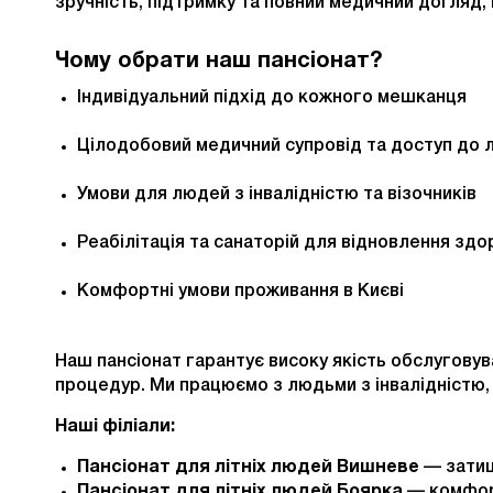
зручність, підтримку та повний медичний догляд
Чому обрати наш пансіонат?
Індивідуальний підхід до кожного мешканця
Цілодобовий медичний супровід та доступ до л
Умови для людей з інвалідністю та візочників
Реабілітація та санаторій для відновлення здо
Комфортні умови проживання в Києві
Наш пансіонат гарантує високу якість обслугову
процедур. Ми працюємо з людьми з інвалідністю, 
Наші філіали:
Пансіонат для літніх людей Вишневе
— затиш
Пансіонат для літніх людей Боярка
— комфорт