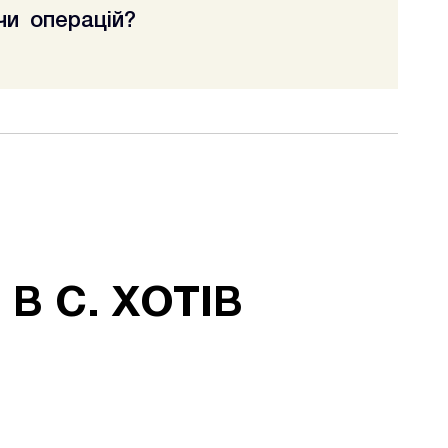
чи операцій?
мо медичний догляд, реабілітацію та психологічну
В С. ХОТІВ