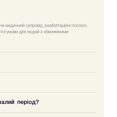
 медичний супровід, реабілітаційні послуги,
ртні умови для людей з обмеженими
ичний супровід. Ми забезпечуємо регулярні
травм.
ересування, встановлені пандуси, широкі двері і
валий період?
чну допомогу, комфортне проживання та уважне