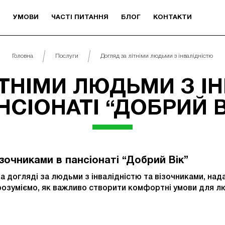
И
УМОВИ
ЧАСТІ ПИТАННЯ
БЛОГ
КОНТАКТИ
Головна
Послуги
Догляд за літніми людьми з інвалідністю
ТНІМИ ЛЮДЬМИ З І
НСІОНАТІ “ДОБРИЙ В
зочниками в пансіонаті “Добрий Вік”
а догляді за людьми з інвалідністю та візочниками, над
и розуміємо, як важливо створити комфортні умови для