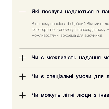
Які послуги надаються в па
В нашому пансіонаті «Добрий Вік» ми нада
фізіотерапію, допомогу в повсякденному 
можливостями, зокрема для візочників.
Чи є можливість надання ме
Так, в пансіонаті «Добрий Вік» працюють 
консультації лікарів, надаємо допомогу у р
Чи є спеціальні умови для 
Так, ми забезпечуємо доступність для люд
безпечні санітарні кімнати. Ми створюємо 
Чи можуть літні люди з інв
Так, ми надаємо довготривалий догляд для