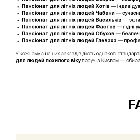
Пансіонат для літніх людей Хотів
— індивідуа
Пансіонат для літніх людей Чабани
— сучасни
Пансіонат для літніх людей Васильків
— зати
Пансіонат для літніх людей Фастов
— гідні у
Пансіонат для літніх людей Обухов
— безпечн
Пансіонат для літніх людей Глеваха
— профес
У кожному з наших закладів діють однакові стандарт
для людей похилого віку
поруч із Києвом — обира
F