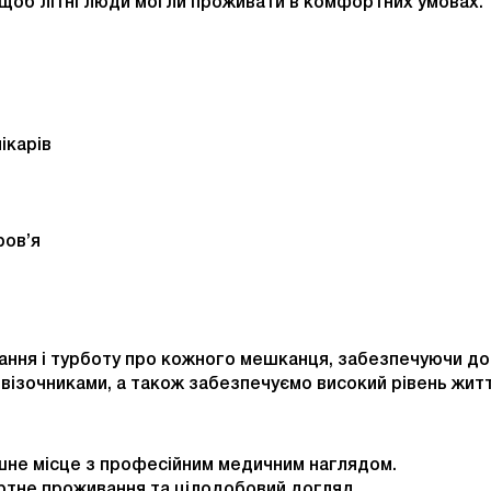
, щоб літні люди могли проживати в комфортних умовах.
ікарів
ров’я
вання і турботу про кожного мешканця, забезпечуючи до
візочниками, а також забезпечуємо високий рівень життя
не місце з професійним медичним наглядом.
не проживання та цілодобовий догляд.