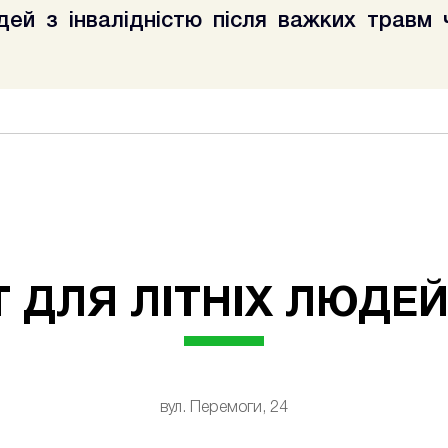
іб, які потребують цілодобової допомоги.
й з інвалідністю після важких травм 
 людей після важких травм або операцій, оскільки ми надає
влення здоров’я та повернення до активного способу життя.
 ДЛЯ ЛІТНІХ ЛЮДЕЙ 
вул. Перемоги, 24