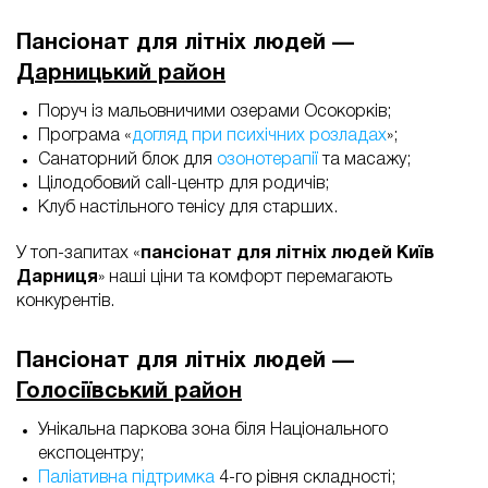
Пансіонат для літніх людей —
Дарницький район
Поруч із мальовничими озерами Осокорків;
Програма «
догляд при психічних розладах
»;
Санаторний блок для
озонотерапії
та масажу;
Цілодобовий call-центр для родичів;
Клуб настільного тенісу для старших.
У топ-запитах «
пансіонат для літніх людей Київ
Дарниця
» наші ціни та комфорт перемагають
конкурентів.
Пансіонат для літніх людей —
Голосіївський район
Унікальна парковa зона біля Національного
експоцентру;
Паліативна підтримка
4-го рівня складності;