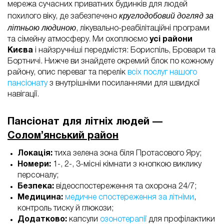
мережа сучасних приватних будинків для людей
круглодобовий догляд за
похилого віку, де забезпечено
літньою людиною
, лікувально-реабілітаційні програми
та сімейну атмосферу. Ми охоплюємо
усі райони
Києва
і найзручніші передмістя: Бориспіль, Бровари та
Бортничі. Нижче ви знайдете окремий блок по кожному
району, опис переваг та перелік
всіх послуг нашого
пансіонату
з внутрішніми посиланнями для швидкої
навігації.
Пансіонат для літніх людей —
Солом’янський район
Локація:
тиха зелена зона біля Протасового Яру;
Номери:
1-, 2-, 3-місні кімнати з кнопкою виклику
персоналу;
Безпека:
відеоспостереження та охорона 24/7;
Медицина:
медичне спостереження за літніми
,
контроль тиску й глюкози;
Додатково:
капсули
озонотерапії
для профілактики