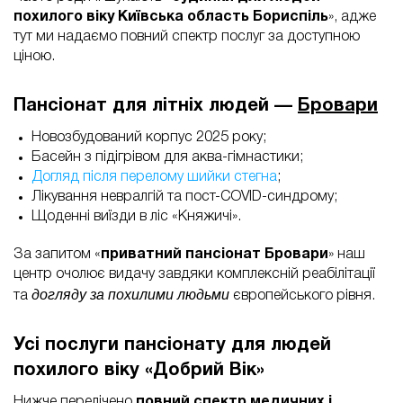
похилого віку Київська область Бориспіль
», адже
тут ми надаємо повний спектр послуг за доступною
ціною.
Пансіонат для літніх людей —
Бровари
Новозбудований корпус 2025 року;
Басейн з підігрівом для аква-гімнастики;
Догляд після перелому шийки стегна
;
Лікування невралгій та пост-COVID-синдрому;
Щоденні виїзди в ліс «Княжичі».
За запитом «
приватний пансіонат Бровари
» наш
центр очолює видачу завдяки комплексній реабілітації
догляду за похилими людьми
та
європейського рівня.
Усі послуги пансіонату для людей
похилого віку «Добрий Вік»
Нижче перелічено
повний спектр медичних і