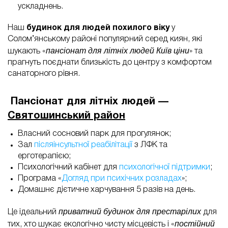
ускладнень.
Наш
будинок для людей похилого віку
у
Солом’янському районі популярний серед киян, які
пансіонат для літніх людей Київ ціни
шукають «
» та
прагнуть поєднати близькість до центру з комфортом
санаторного рівня.
Пансіонат для літніх людей —
Святошинський район
Власний сосновий парк для прогулянок;
Зал
післяінсультної реабілітації
з ЛФК та
ерготерапією;
Психологічний кабінет для
психологічної підтримки
;
Програма «
Догляд при психічних розладах
»;
Домашнє дієтичне харчування 5 разів на день.
приватний будинок для престарілих
Це ідеальний
для
постійний
тих, хто шукає екологічно чисту місцевість і «