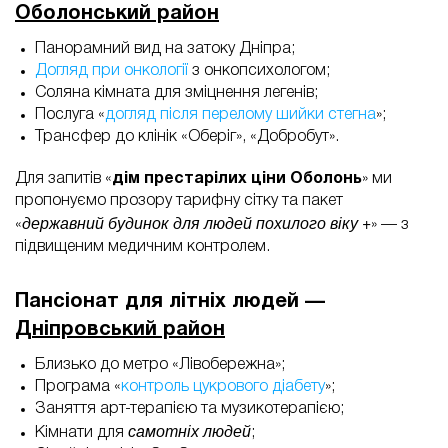
Оболонський район
Панорамний вид на затоку Дніпра;
Догляд при онкології
з онкопсихологом;
Соляна кімната для зміцнення легенів;
Послуга «
догляд після перелому шийки стегна
»;
Трансфер до клінік «Оберіг», «Добробут».
Для запитів «
дім престарілих ціни Оболонь
» ми
пропонуємо прозору тарифну сітку та пакет
державний будинок для людей похилого віку +
«
» — з
підвищеним медичним контролем.
Пансіонат для літніх людей —
Дніпровський район
Близько до метро «Лівобережна»;
Програма «
контроль цукрового діабету
»;
Заняття арт-терапією та музикотерапією;
самотніх людей
Кімнати для
;