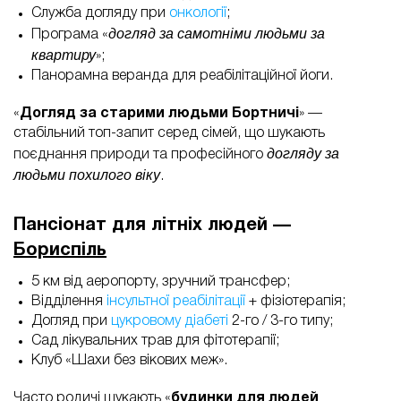
Служба догляду при
онкології
;
догляд за самотніми людьми за
Програма «
квартиру
»;
Панорамна веранда для реабілітаційної йоги.
«
Догляд за старими людьми Бортничі
» —
стабільний топ-запит серед сімей, що шукають
догляду за
поєднання природи та професійного
людьми похилого віку
.
Пансіонат для літніх людей —
Бориспіль
5 км від аеропорту, зручний трансфер;
Відділення
інсультної реабілітації
+ фізіотерапія;
Догляд при
цукровому діабеті
2-го / 3-го типу;
Сад лікувальних трав для фітотерапії;
Клуб «Шахи без вікових меж».
Часто родичі шукають «
будинки для людей