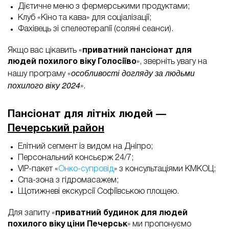
Дієтичне меню з фермерськими продуктами;
Клуб «Кіно та кава» для соціалізації;
Фахівець зі спелеотерапії (соляні сеанси).
Якщо вас цікавить «
приватний пансіонат для
людей похилого віку Голосіїво
», зверніть увагу на
особливості догляду за людьми
нашу програму «
похилого віку 2024
».
Пансіонат для літніх людей —
Печерський район
Елітний сегмент із видом на Дніпро;
Персональний консьєрж 24/7;
VIP-пакет «
Онко-супровід
» з консультаціями КМКОЦ;
Спа-зона з гідромасажем;
Щотижневі екскурсії Софіївською площею.
Для запиту «
приватний будинок для людей
похилого віку ціни Печерськ
» ми пропонуємо