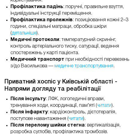
користування.
Профілактика падінь
: поручні, правильне взуття,
індивідуальні інструкції переміщення.
Профілактика пролежнів
: позиціювання кожні 2–3
години, спеціальні матраци, обробка шкіри
(
детальніше
).
Медичні протоколи
: температурний скринінг,
контроль артеріального тиску, сатурації, ведення
спостережень у карті пацієнта.
Медичний транспорт
при необхідності перевезень
з/до Василькова —
медичне транспортування
.
Приватний хоспіс у Київській області -
Напрями догляду та реабілітації
Після інсульту
: ЛФК, логопедичні вправи,
тренування ходи, координації, пам’яті (
читати
).
Після інфаркту
: кардіоконтроль, дієтотерапія,
поступове навантаження (
читати
).
Після перелому шийки стегна
: вертикалізація,
розробка суглобів, профілактика тромбозів.