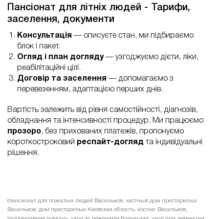
Пансіонат для літніх людей - Тарифи,
заселення, документи
Консультація
— описуєте стан, ми підбираємо
блок і пакет.
Огляд і план догляду
— узгоджуємо дієти, ліки,
реабілітаційні цілі.
Договір та заселення
— допомагаємо з
перевезенням, адаптацією перших днів.
Вартість залежить від рівня самостійності, діагнозів,
обладнання та інтенсивності процедур. Ми працюємо
прозоро
, без прихованих платежів, пропонуємо
короткостроковий
респайт-догляд
та індивідуальні
рішення.
(пансионат для пожилых людей Васильков, частный дом престарелых
Васильков, дом престарелых Киевская область, хоспис Васильков,
паллиативная помощь, уход за лежачими больными, уход при деменции,