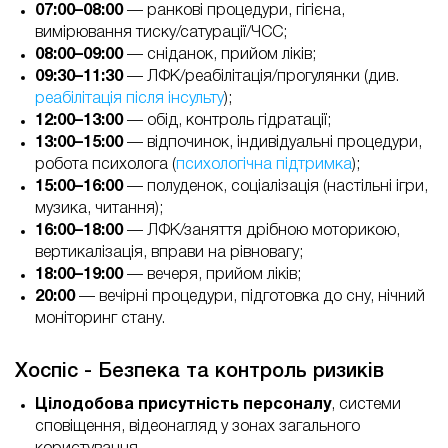
07:00–08:00
— ранкові процедури, гігієна,
вимірювання тиску/сатурації/ЧСС;
08:00–09:00
— сніданок, прийом ліків;
09:30–11:30
— ЛФК/реабілітація/прогулянки (див.
реабілітація після інсульту
);
12:00–13:00
— обід, контроль гідратації;
13:00–15:00
— відпочинок, індивідуальні процедури,
робота психолога (
психологічна підтримка
);
15:00–16:00
— полуденок, соціалізація (настільні ігри,
музика, читання);
16:00–18:00
— ЛФК/заняття дрібною моторикою,
вертикалізація, вправи на рівновагу;
18:00–19:00
— вечеря, прийом ліків;
20:00
— вечірні процедури, підготовка до сну, нічний
моніторинг стану.
Хоспіс - Безпека та контроль ризиків
Цілодобова присутність персоналу
, системи
сповіщення, відеонагляд у зонах загального