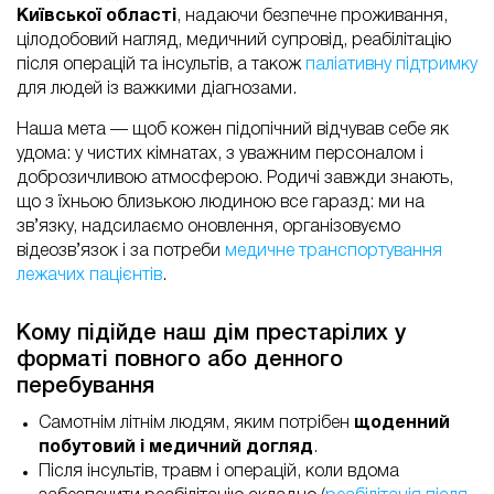
Київської області
, надаючи безпечне проживання,
цілодобовий нагляд, медичний супровід, реабілітацію
після операцій та інсультів, а також
паліативну підтримку
для людей із важкими діагнозами.
Наша мета — щоб кожен підопічний відчував себе як
удома: у чистих кімнатах, з уважним персоналом і
доброзичливою атмосферою. Родичі завжди знають,
що з їхньою близькою людиною все гаразд: ми на
зв’язку, надсилаємо оновлення, організовуємо
відеозв’язок і за потреби
медичне транспортування
лежачих пацієнтів
.
Кому підійде наш дім престарілих у
форматі повного або денного
перебування
Самотнім літнім людям, яким потрібен
щоденний
побутовий і медичний догляд
.
Після інсультів, травм і операцій, коли вдома