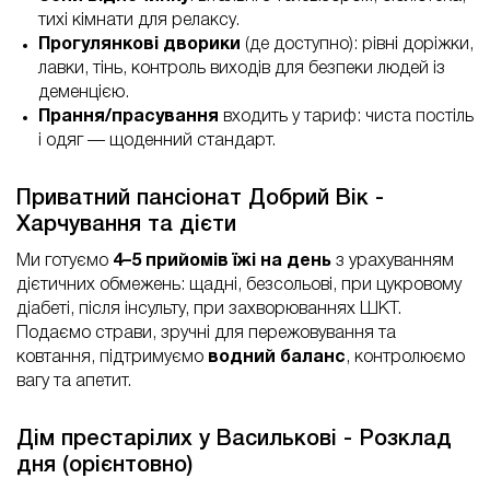
тихі кімнати для релаксу.
Прогулянкові дворики
(де доступно): рівні доріжки,
лавки, тінь, контроль виходів для безпеки людей із
деменцією.
Прання/прасування
входить у тариф: чиста постіль
і одяг — щоденний стандарт.
Приватний пансіонат Добрий Вік -
Харчування та дієти
Ми готуємо
4–5 прийомів їжі на день
з урахуванням
дієтичних обмежень: щадні, безсольові, при цукровому
діабеті, після інсульту, при захворюваннях ШКТ.
Подаємо страви, зручні для пережовування та
ковтання, підтримуємо
водний баланс
, контролюємо
вагу та апетит.
Дім престарілих у Василькові - Розклад
дня (орієнтовно)