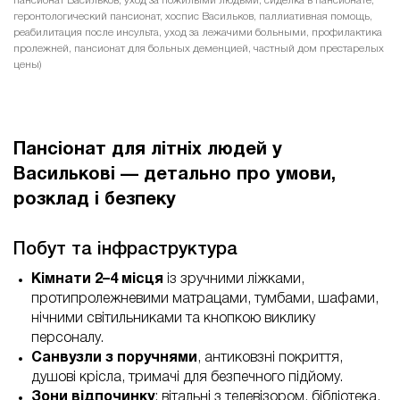
пансионат Васильков, уход за пожилыми людьми, сиделка в пансионате,
геронтологический пансионат, хоспис Васильков, паллиативная помощь,
реабилитация после инсульта, уход за лежачими больными, профилактика
пролежней, пансионат для больных деменцией, частный дом престарелых
цены)
Пансіонат для літніх людей у
Василькові — детально про умови,
розклад і безпеку
Побут та інфраструктура
Кімнати 2–4 місця
із зручними ліжками,
протипролежневими матрацами, тумбами, шафами,
нічними світильниками та кнопкою виклику
персоналу.
Санвузли з поручнями
, антиковзні покриття,
душові крісла, тримачі для безпечного підйому.
Зони відпочинку
: вітальні з телевізором, бібліотека,