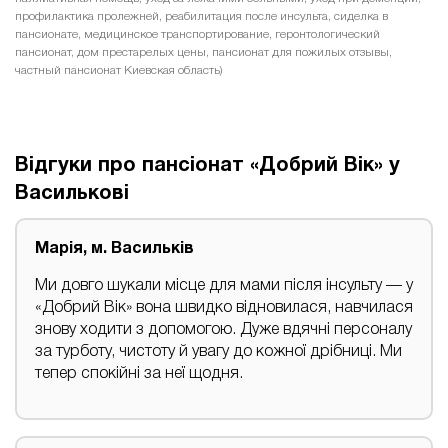
профилактика пролежней, реабилитация после инсульта, сиделка в
пансионате, медицинское транспортирование, геронтологический
пансионат, дом престарелых цены, пансионат для пожилых отзывы,
частный пансионат Киевская область)
Відгуки про пансіонат «Добрий Вік» у
Василькові
Марія, м. Васильків
Ми довго шукали місце для мами після інсульту — у
«Добрий Вік» вона швидко відновилася, навчилася
знову ходити з допомогою. Дуже вдячні персоналу
за турботу, чистоту й увагу до кожної дрібниці. Ми
тепер спокійні за неї щодня.