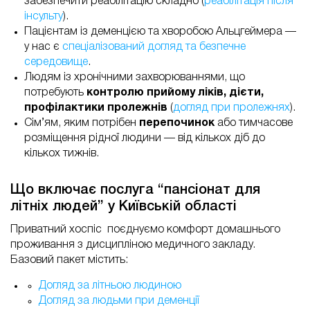
забезпечити реабілітацію складно (
реабілітація після
інсульту
).
Пацієнтам із деменцією та хворобою Альцгеймера —
у нас є
спеціалізований догляд та безпечне
середовище
.
Людям із хронічними захворюваннями, що
потребують
контролю прийому ліків, дієти,
профілактики пролежнів
(
догляд при пролежнях
).
Сім’ям, яким потрібен
перепочинок
або тимчасове
розміщення рідної людини — від кількох діб до
кількох тижнів.
Що включає послуга “пансіонат для
літніх людей” у Київській області
Приватний хоспіс поєднуємо комфорт домашнього
проживання з дисципліною медичного закладу.
Базовий пакет містить:
Догляд за літньою людиною
Догляд за людьми при деменції