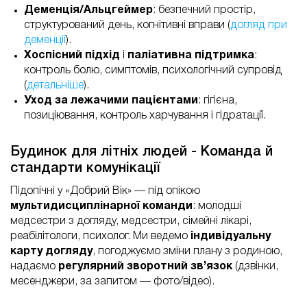
Деменція/Альцгеймер
: безпечний простір,
структурований день, когнітивні вправи (
догляд при
деменції
).
Хоспісний підхід
і
паліативна підтримка
:
контроль болю, симптомів, психологічний супровід
(
детальніше
).
Уход за лежачими пацієнтами
: гігієна,
позиціювання, контроль харчування і гідратації.
Будинок для літніх людей - Команда й
стандарти комунікації
Підопічні у «Добрий Вік» — під опікою
мультидисциплінарної команди
: молодші
медсестри з догляду, медсестри, сімейні лікарі,
реабілітологи, психолог. Ми ведемо
індивідуальну
карту догляду
, погоджуємо зміни плану з родиною,
надаємо
регулярний зворотний зв’язок
(дзвінки,
месенджери, за запитом — фото/відео).