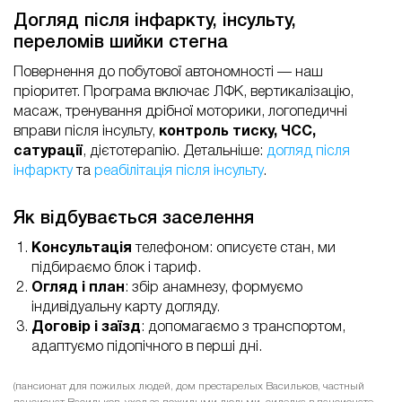
Догляд після інфаркту, інсульту,
переломів шийки стегна
Повернення до побутової автономності — наш
пріоритет. Програма включає ЛФК, вертикалізацію,
масаж, тренування дрібної моторики, логопедичні
вправи після інсульту,
контроль тиску, ЧСС,
сатурації
, дієтотерапію. Детальніше:
догляд після
інфаркту
та
реабілітація після інсульту
.
Як відбувається заселення
Консультація
телефоном: описуєте стан, ми
підбираємо блок і тариф.
Огляд і план
: збір анамнезу, формуємо
індивідуальну карту догляду.
Договір і заїзд
: допомагаємо з транспортом,
адаптуємо підопічного в перші дні.
(пансионат для пожилых людей, дом престарелых Васильков, частный