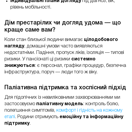
Індивідуальні плани догляду
під діагноз, вік,
рівень мобільності.
Дім престарілих чи догляд удома — що
краще саме вам?
Коли стан близької людини вимагає
цілодобового
нагляду
, домашні умови часто виявляються
недостатніми. Падіння, пропуск ліків, ізоляція — типові
ризики. У пансіонаті ці ризики
системно
знижуються
: є персонал, графіки процедур, безпечна
інфраструктура, поруч — люди того ж віку.
Паліативна підтримка та хоспісний підхід
Для підопічних із невиліковними захворюваннями ми
застосовуємо
паліативну модель
: контроль болю,
полегшення симптомів,
комфорт і гідність на кожному
етапі
. Родини отримують
емоційну та інформаційну
підтримку
.