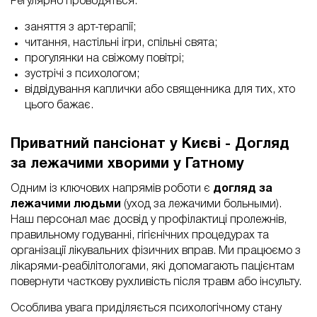
Регулярно проводяться:
заняття з арт-терапії;
читання, настільні ігри, спільні свята;
прогулянки на свіжому повітрі;
зустрічі з психологом;
відвідування каплички або священника для тих, хто
цього бажає.
Приватний пансіонат у Києві - Догляд
за лежачими хворими у Гатному
Одним із ключових напрямів роботи є
догляд за
лежачими людьми
(уход за лежачими больными).
Наш персонал має досвід у профілактиці пролежнів,
правильному годуванні, гігієнічних процедурах та
організації лікувальних фізичних вправ. Ми працюємо з
лікарями-реабілітологами, які допомагають пацієнтам
повернути часткову рухливість після травм або інсульту.
Особлива увага приділяється психологічному стану