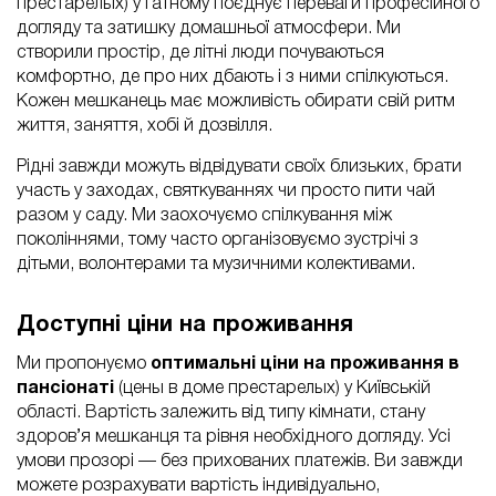
престарелых) у Гатному поєднує переваги професійного
догляду та затишку домашньої атмосфери. Ми
створили простір, де літні люди почуваються
комфортно, де про них дбають і з ними спілкуються.
Кожен мешканець має можливість обирати свій ритм
життя, заняття, хобі й дозвілля.
Рідні завжди можуть відвідувати своїх близьких, брати
участь у заходах, святкуваннях чи просто пити чай
разом у саду. Ми заохочуємо спілкування між
поколіннями, тому часто організовуємо зустрічі з
дітьми, волонтерами та музичними колективами.
Доступні ціни на проживання
Ми пропонуємо
оптимальні ціни на проживання в
пансіонаті
(цены в доме престарелых) у Київській
області. Вартість залежить від типу кімнати, стану
здоров’я мешканця та рівня необхідного догляду. Усі
умови прозорі — без прихованих платежів. Ви завжди
можете розрахувати вартість індивідуально,