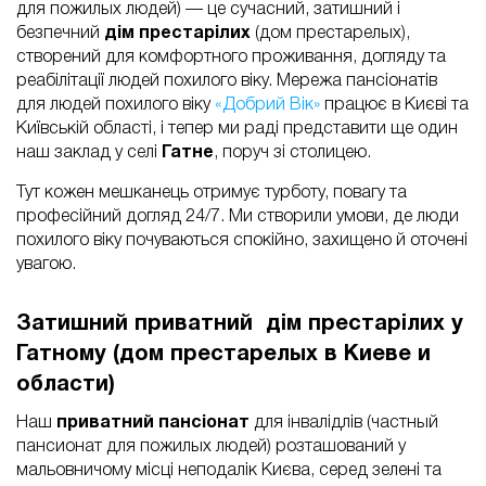
для пожилых людей) — це сучасний, затишний і
безпечний
дім престарілих
(дом престарелых),
створений для комфортного проживання, догляду та
реабілітації людей похилого віку. Мережа пансіонатів
для людей похилого віку
«Добрий Вік»
працює в Києві та
Київській області, і тепер ми раді представити ще один
наш заклад у селі
Гатне
, поруч зі столицею.
Тут кожен мешканець отримує турботу, повагу та
професійний догляд 24/7. Ми створили умови, де люди
похилого віку почуваються спокійно, захищено й оточені
увагою.
Затишний приватний дім престарілих у
Гатному (дом престарелых в Киеве и
области)
Наш
приватний пансіонат
для інвалідлів (частный
пансионат для пожилых людей) розташований у
мальовничому місці неподалік Києва, серед зелені та