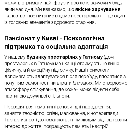
можуть отримати чай, фрукти або легкі закуски у будь-
який час дня. Ми вважаємо, що
якісне харчування
(качественное питание в доме престарелых) — це один
із головних елементів здорового старіння.
Пансіонат у Києві - Психологічна
підтримка та соціальна адаптація
У нашому
будинку престарілих у Гатному
(дом
престарелых в Гатном) мешканці отримують не лише
фізичну, а й емоційну підтримку. Наші психологи
допомагають адаптуватися після переїзду, впоратися з
почуттям самотності чи втрати близьких. Ми створюємо
атмосферу спілкування, де кожен може відчути себе
частиною дружньої спільноти.
Проводяться тематичні вечори, дні народження,
заняття творчістю, співи, малювання, кіноперегляди.
Такі активності допомагають літнім людям відновлювати
інтерес до життя, покращують пам’ять і настрій.