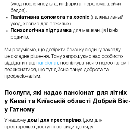
(уход после инсульта, инфаркта, перелома шейки
бедра).
Паліативна допомога та хоспіс
(паллиативный
уход, хоспис для пожилых).
Психологічна підтримка
для мешканців і їхніх
родичів.
Ми розуміємо, що довірити близьку людину закладу —
це складне рішення. Тому запрошуємо вас особисто
відвідати наш
пансіонат
, поспілкуватися з персоналом і
переконатися, що тут дійсно панує доброта та
професіоналізм.
Послуги, які надає пансіонат для літніх
у Києві та Київській області Добрий Вік»
у Гатному
У нашому
домі для престарілих
(дом для
престарелых) доступні всі види догляду: