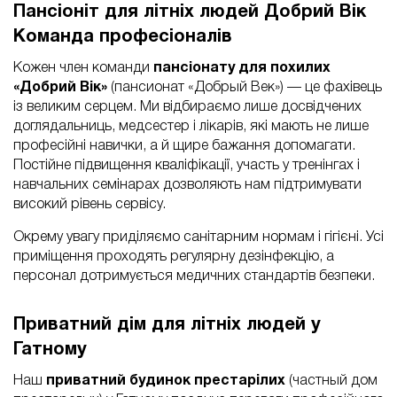
Пансіоніт для літніх людей Добрий Вік
Команда професіоналів
Кожен член команди
пансіонату для похилих
«Добрий Вік»
(пансионат «Добрый Век») — це фахівець
із великим серцем. Ми відбираємо лише досвідчених
доглядальниць, медсестер і лікарів, які мають не лише
професійні навички, а й щире бажання допомагати.
Постійне підвищення кваліфікації, участь у тренінгах і
навчальних семінарах дозволяють нам підтримувати
високий рівень сервісу.
Окрему увагу приділяємо санітарним нормам і гігієні. Усі
приміщення проходять регулярну дезінфекцію, а
персонал дотримується медичних стандартів безпеки.
Приватний дім для літніх людей у
Гатному
Наш
приватний будинок престарілих
(частный дом