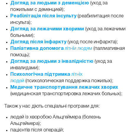
Догляд за людьми з деменцією
(уход за
пожилыми с деменцией);
Реабілітація після інсульту
(реабилитация после
инсульта);
Догляд за лежачими хворими
(уход за лежачими
больными);
Догляд після інфаркту
(уход после инфаркта);
Паліативна допомога
літніи людям
(паллиативная
помощь);
Догляд за людьми з інвалідністю
(уход за
инвалидами);
Психологічна підтримка
літніх
людей
(психологическая поддержка пожилых);
Медичне транспортування лежачих хворих
(медицинская транспортировка лежачих больных);
Також у нас діють спеціальні програми для:
людей із хворобою Альцгеймера (болезнь
Альцгеймера);
пацієнтів після операцій;