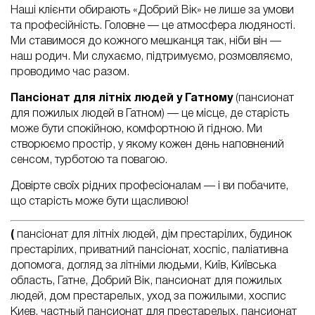
Наші клієнти обирають «Добрий Вік» не лише за умови
та професійність. Головне — це атмосфера людяності.
Ми ставимося до кожного мешканця так, ніби він —
наш родич. Ми слухаємо, підтримуємо, розмовляємо,
проводимо час разом.
Пансіонат для літніх людей у Гатному
(пансионат
для пожилых людей в Гатном) — це місце, де старість
може бути спокійною, комфортною й гідною. Ми
створюємо простір, у якому кожен день наповнений
сенсом, турботою та повагою.
Довірте своїх рідних професіоналам — і ви побачите,
що старість може бути щасливою!
(
пансіонат для літніх людей, дім престарілих, будинок
престарілих, приватний пансіонат, хоспіс, паліативна
допомога, догляд за літніми людьми, Київ, Київська
область, Гатне, Добрий Вік, пансионат для пожилых
людей, дом престарелых, уход за пожилыми, хоспис
Киев, частный пансионат для престарелых, пансионат