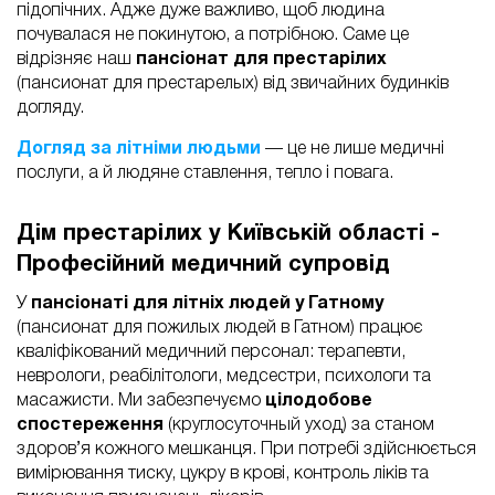
підопічних. Адже дуже важливо, щоб людина
почувалася не покинутою, а потрібною. Саме це
відрізняє наш
пансіонат для престарілих
(пансионат для престарелых) від звичайних будинків
догляду.
Догляд за літніми людьми
— це не лише медичні
послуги, а й людяне ставлення, тепло і повага.
Дім престарілих у Київській області -
Професійний медичний супровід
У
пансіонаті для літніх людей у Гатному
(пансионат для пожилых людей в Гатном) працює
кваліфікований медичний персонал: терапевти,
неврологи, реабілітологи, медсестри, психологи та
масажисти. Ми забезпечуємо
цілодобове
спостереження
(круглосуточный уход) за станом
здоров’я кожного мешканця. При потребі здійснюється
вимірювання тиску, цукру в крові, контроль ліків та