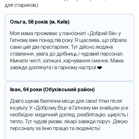
для стариков.)
Ольга, 58 років (м. Київ)
Моя мама проживає у пансіонаті «Добрий Вік» у
Гатному вже понад пів року. Я щаслива, що обрала
саме цей дім престарілих. Тут дійсно людяне
ставлення, увага до дрібниць і чудовий персонал.
Кімнати чисті, затишні, харчування смачне. Мама
завжди доглянута і в гарному настрої ❤️
Іван, 64 роки (Обухівський район)
Довго шукав безпечне місце для своєї тітки після
інсульту. У «Доброму Віці» в Гатному ми знайшли усе
необхідне: медичний догляд, реабілітацію, щирість і
тепло. Тут чудові умови, лікарі завжди поруч. Дякую
персоналу за їхню працю та людяність!