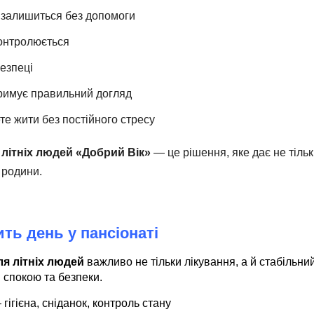
 залишиться без допомоги
контролюється
безпеці
римує правильний догляд
те жити без постійного стресу
 літніх людей «Добрий Вік»
— це рішення, яке дає не тільк
ї родини.
ть день у пансіонаті
ля літніх людей
важливо не тільки лікування, а й стабільн
я спокою та безпеки.
гігієна, сніданок, контроль стану