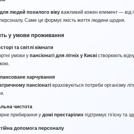
для людей похилого віку
важливий кожен елемент — від і
персоналу. Саме це формує якість життя людини щодня.
ть у умови проживання
сторі та світлі кімнати
ртні умови у
пансіонаті для літніх у Києві
створюють відч
кою.
лансоване харчування
іатричному пансіонаті
враховуються потреби організму літ
и.
альна чистота
ярне прибирання у
домі престарілих
підтримує гігієну та зд
тійна допомога персоналу