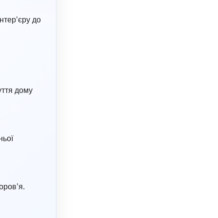
нтер’єру до
уття дому
ньої
оров’я.