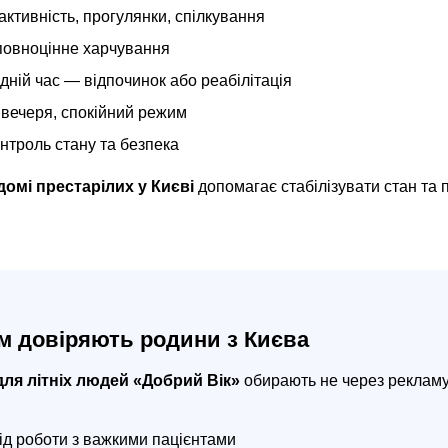
ктивність, прогулянки, спілкування
повноцінне харчування
дній час — відпочинок або реабілітація
 вечеря, спокійний режим
нтроль стану та безпека
домі престарілих у Києві
допомагає стабілізувати стан та
м довіряють родини з Києва
для літніх людей «Добрий Вік»
обирають не через рекламу,
ід роботи з важкими пацієнтами