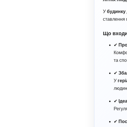
У
будинку 
ставлення 
Що входи
✔
Про
Комфо
та спо
✔
Зба
У
гер
людин
✔
Іде
Регул
✔
Пос