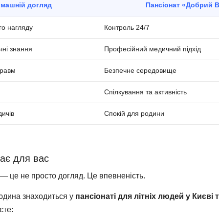
машній догляд
Пансіонат «Добрий В
го нагляду
Контроль 24/7
ні знання
Професійний медичний підхід
травм
Безпечне середовище
Спілкування та активність
ичів
Спокій для родини
ає для вас
 це не просто догляд. Це впевненість.
юдина знаходиться у
пансіонаті для літніх людей у Києві 
єте: