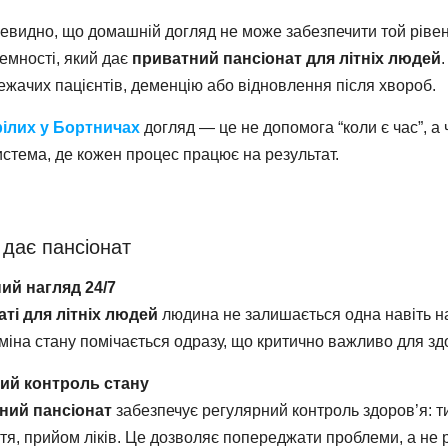
чевидно, що домашній догляд не може забезпечити той ріве
темності, який дає
приватний пансіонат для літніх людей
ежачих пацієнтів, деменцію або відновлення після хвороб.
рілих у Бортничах
догляд — це не допомога “коли є час”, а 
истема, де кожен процес працює на результат.
дає пансіонат
ий нагляд 24/7
аті для літніх людей
людина не залишається одна навіть на
міна стану помічається одразу, що критично важливо для зд
ий контроль стану
ний пансіонат
забезпечує регулярний контроль здоров’я: ти
тя, прийом ліків. Це дозволяє попереджати проблеми, а не 