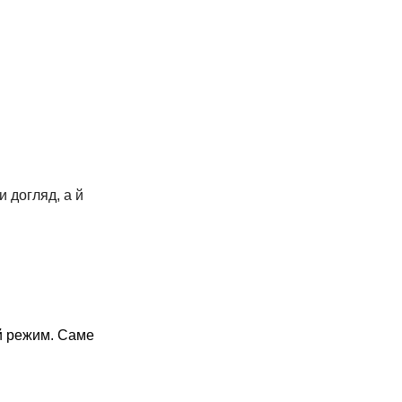
и догляд, а й
ий режим. Саме