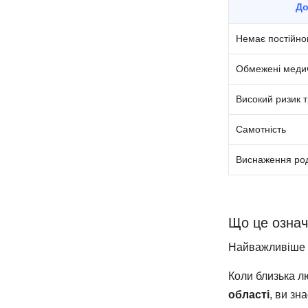
До
Немає постійно
Обмежені медич
Високий ризик 
Самотність
Виснаження род
Що це означ
Найважливіше —
Коли близька л
області
, ви зна