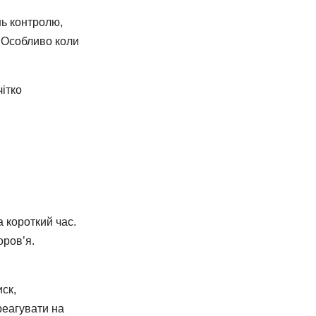
нь контролю,
. Особливо коли
чітко
 короткий час.
оров’я.
ск,
реагувати на