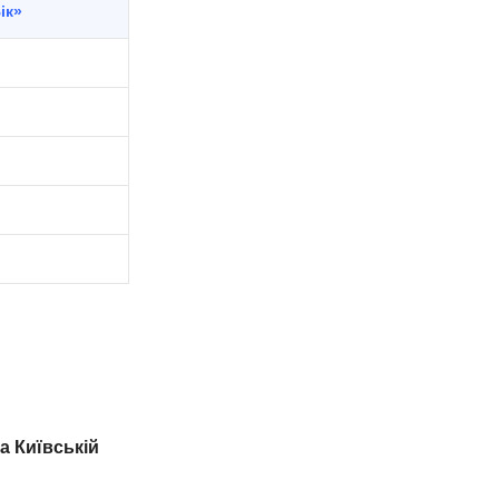
ік»
та Київській