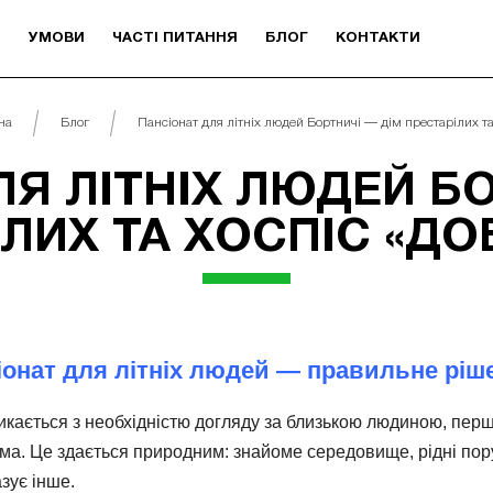
И
УМОВИ
ЧАСТІ ПИТАННЯ
БЛОГ
КОНТАКТИ
на
Блог
Пансіонат для літніх людей Бортничі — дім престарілих та 
ЛЯ ЛІТНІХ ЛЮДЕЙ БО
ЛИХ ТА ХОСПІС «ДО
іонат для літніх людей — правильне ріш
икається з необхідністю догляду за близькою людиною, пе
ома. Це здається природним: знайоме середовище, рідні пор
зує інше.