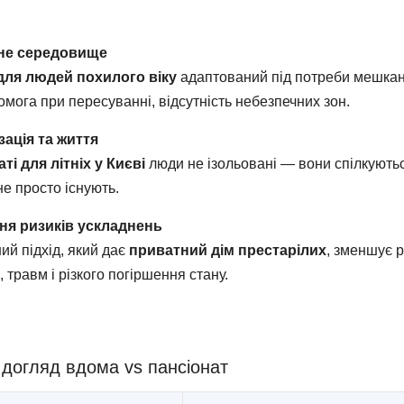
не середовище
для людей похилого віку
адаптований під потреби мешканц
омога при пересуванні, відсутність небезпечних зон.
зація та життя
ті для літніх у Києві
люди не ізольовані — вони спілкуютьс
не просто існують.
ня ризиків ускладнень
ий підхід, який дає
приватний дім престарілих
, зменшує 
 травм і різкого погіршення стану.
 догляд вдома vs пансіонат