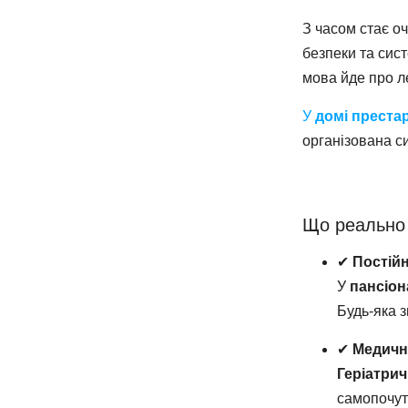
З часом стає о
безпеки та сис
мова йде про л
У
домі преста
організована с
Що реально 
✔
Постійн
У
пансіон
Будь-яка з
✔
Медичн
Геріатрич
самопочут