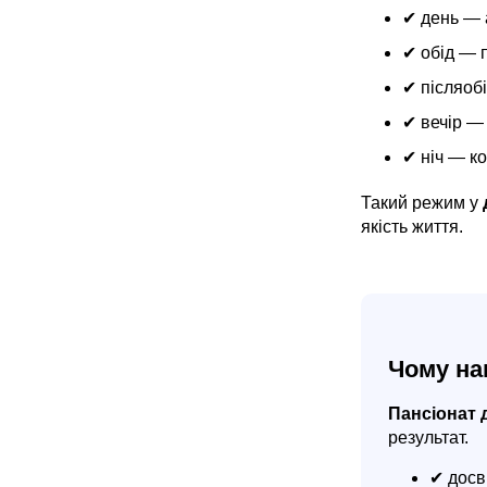
✔ день — а
✔ обід — 
✔ післяобі
✔ вечір —
✔ ніч — ко
Такий режим у
якість життя.
Чому на
Пансіонат 
результат.
✔ досв