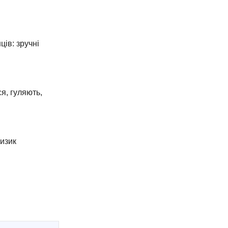
ів: зручні
я, гуляють,
ризик