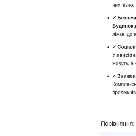
них пізно.
✔
Безпеч
Будинок 
ліжка, доп
✔
Соціалі
У
пансіона
живуть, а 
✔
Знижен
Комплексн
пролежнів,
Порівняння: