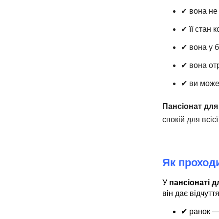
✔ вона не
✔ її стан 
✔ вона у 
✔ вона от
✔ ви може
Пансіонат для
спокій для всіє
Як проходи
У
пансіонаті д
він дає відчутт
✔ ранок — 