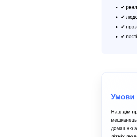
✔ реал
✔ людс
✔ проз
✔ пост
Умови 
Наш
дім п
мешканець 
домашню ат
літніх люд