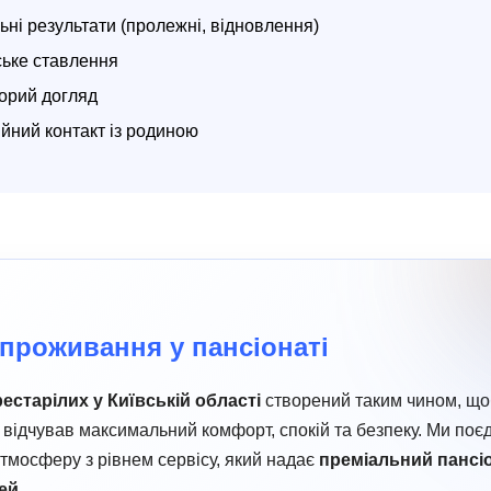
ьні результати (пролежні, відновлення)
ьке ставлення
орий догляд
ійний контакт із родиною
проживання у пансіонаті
рестарілих у Київській області
створений таким чином, що
відчував максимальний комфорт, спокій та безпеку. Ми поє
мосферу з рівнем сервісу, який надає
преміальний пансі
ей
.