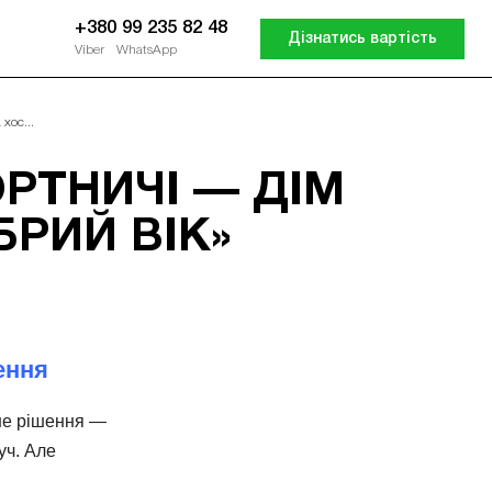
+380 99 235 82 48
Дізнатись вартість
Viber
WhatsApp
хос...
РТНИЧІ — ДІМ
БРИЙ ВІК»
ення
рше рішення —
уч. Але