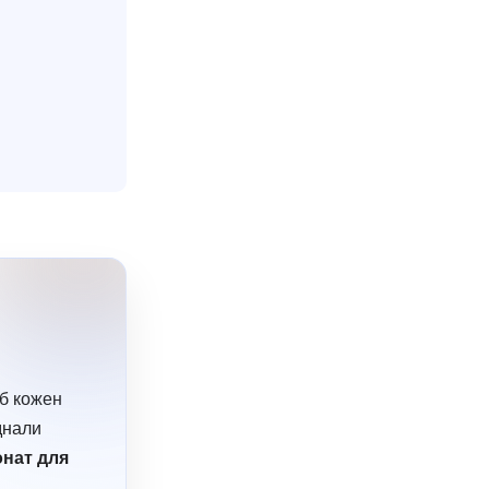
б кожен
днали
онат для