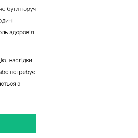
че бути поруч
юдині
оль здоров'я
ію, наслідки
 або потребує
аються з