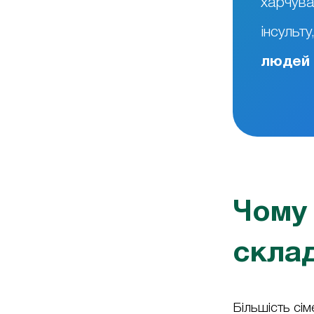
харчува
інсульт
людей
Чому
скла
Більшість сі