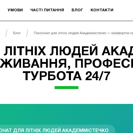
И
УМОВИ
ЧАСТІ ПИТАННЯ
БЛОГ
КОНТАКТИ
Блог
Пансіонат для літніх людей Академмістечко — комфортне п
 ЛІТНІХ ЛЮДЕЙ АК
ЖИВАННЯ, ПРОФЕСІ
ТУРБОТА 24/7
ОНАТ ДЛЯ ЛІТНІХ ЛЮДЕЙ АКАДЕММІСТЕЧКО