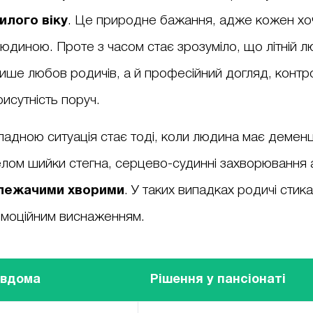
илого віку
. Це природне бажання, адже кожен хо
людиною. Проте з часом стає зрозуміло, що літній л
лише любов родичів, а й професійний догляд, контр
рисутність поруч.
адною ситуація стає тоді, коли людина має деменц
релом шийки стегна, серцево-судинні захворювання
 лежачими хворими
. У таких випадках родичі стик
емоційним виснаженням.
 вдома
Рішення у пансіонаті