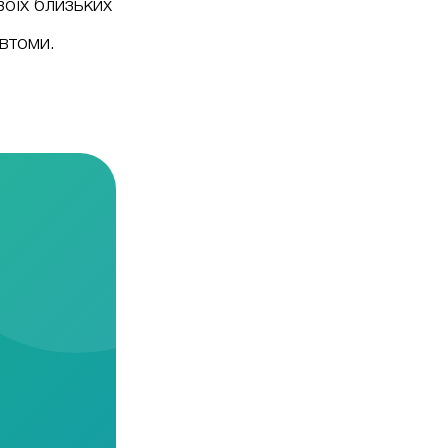
воїх близьких
евтоми.
і