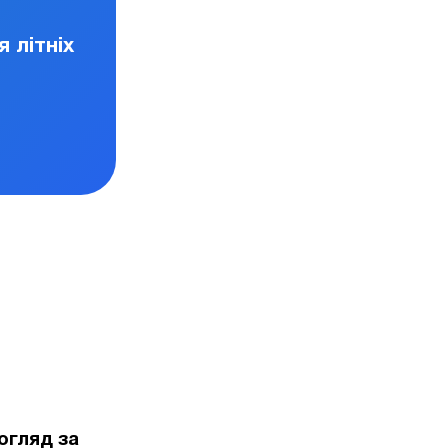
я літніх
огляд за