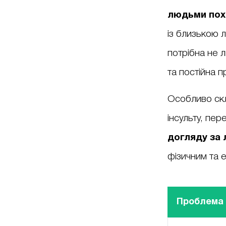
людьми пох
із близькою 
потрібна не 
та постійна п
Особливо скл
інсульту, пе
догляду за
фізичним та 
Проблема