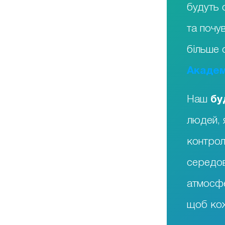
будуть 
та почу
більше 
Академ
Наш
бу
людей, 
контрол
середо
атмосфе
щоб кож