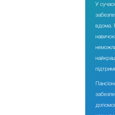
У сучас
забезпе
вдома. Р
навичок
неможл
найкращ
підтрим
Пансіон
забезп
допомог