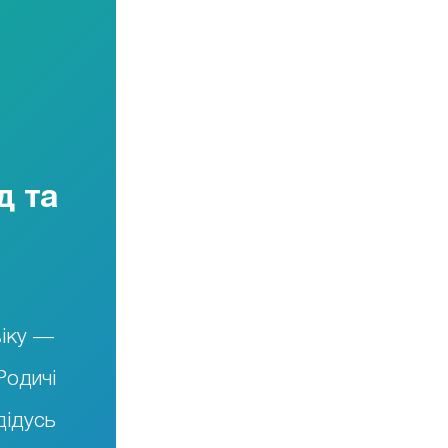
д та
віку —
Родичі
дідусь