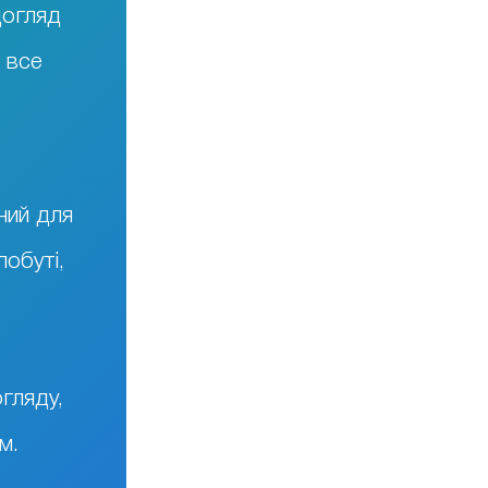
догляд
 все
ний для
побуті,
гляду,
м.