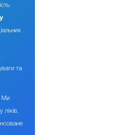
ість
у
ціальних
є
уваги та
. Ми
 ліків,
ансоване