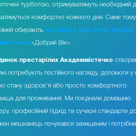
оточені турботою, отримуватимуть необхідний 
ватимуться комфортно кожного дня. Саме тому
сімей обирають
пансіонат для літніх людей
містечко
«Добрий Вік».
динок престарілих Академмістечко
створе
які потребують постійного нагляду, допомоги у 
ю стану здоров'я або просто комфортного
вища для проживання. Ми поєднали домашню
ру, професійний підхід та сучасні стандарти до
ен мешканець почувався захищеним і потрібни