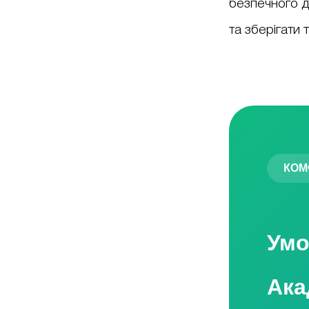
безпечного д
та зберігати 
КОМ
Умо
Ака