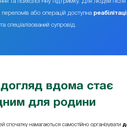
ння та психологічну підтримку. Для людей після
у, переломів або операцій доступна
реабілітаці
та спеціалізований супровід.
 догляд вдома стає
дним для родини
мей спочатку намагаються самостійно організувати
д