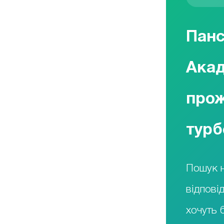
Панс
Акад
прож
турб
Пошук н
відпові
хочуть 