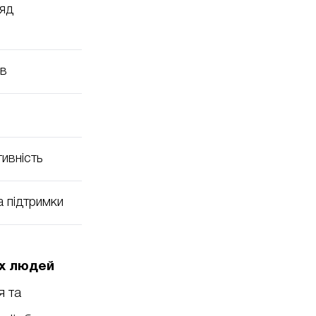
ляд
ів
тивність
а підтримки
іх людей
я та