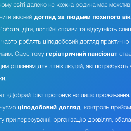
ному світі далеко не кожна родина має можлив
чити якісний
догляд за людьми похилого вік
обота, діти, постійні справи та відсутність спе
 часто роблять цілодобовий догляд практично
ивим. Саме тому
геріатричний пансіонат
ста
им рішенням для літніх людей, які потребують 
ки.
ат «Добрий Вік» пропонує не лише проживання
ечуємо
цілодобовий догляд
, контроль прийому
у при пересуванні, організацію дозвілля, збал