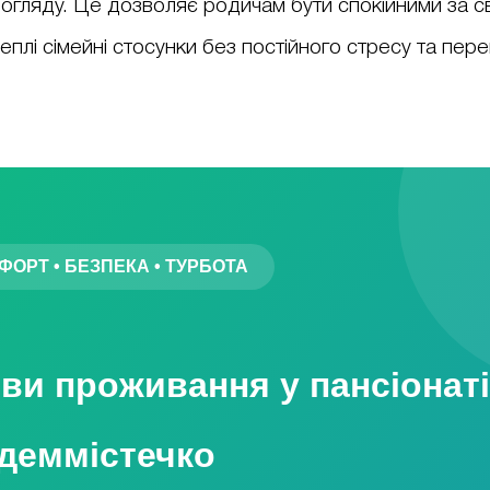
огляду. Це дозволяє родичам бути спокійними за с
теплі сімейні стосунки без постійного стресу та пер
ФОРТ • БЕЗПЕКА • ТУРБОТА
ви проживання у пансіонат
деммістечко