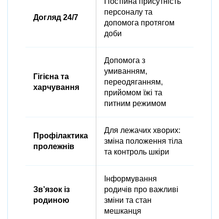
Постійна присутність
персоналу та
Догляд 24/7
допомога протягом
доби
Допомога з
умиванням,
Гігієна та
переодяганням,
харчування
прийомом їжі та
питним режимом
Для лежачих хворих:
Профілактика
зміна положення тіла
пролежнів
та контроль шкіри
Інформування
Зв’язок із
родичів про важливі
родиною
зміни та стан
мешканця