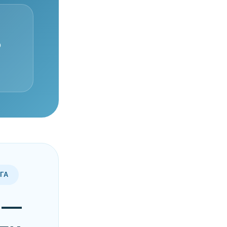
о
ГА
 —