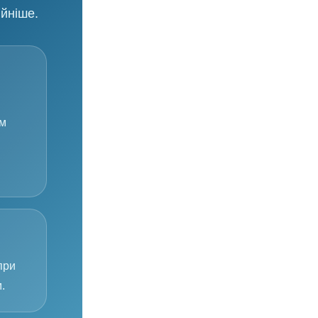
ійніше.
ом
при
.