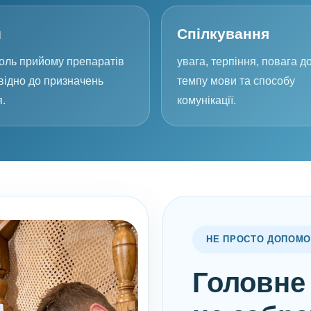
и
Спілкування
оль прийому препаратів
увага, терпіння, повага д
відно до призначень
темпу мови та способу
я.
комунікації.
НЕ ПРОСТО ДОПОМО
Головне