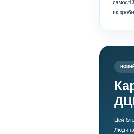
самостій
як зроби
НОВИЙ
Ка
ДЦ
Цей бло
Людина 