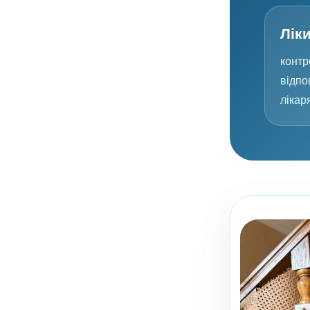
Лік
контр
відпо
лікар