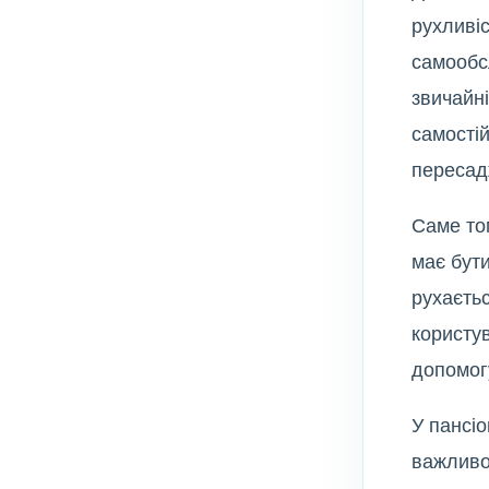
рухливіс
самообсл
звичайні
самостій
пересад
Саме то
має бут
рухаєтьс
користув
допомог
У пансіо
важливо