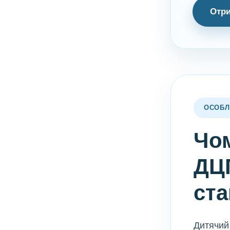
Отри
ОСОБЛ
Чо
ДЦП
ст
Дитячий