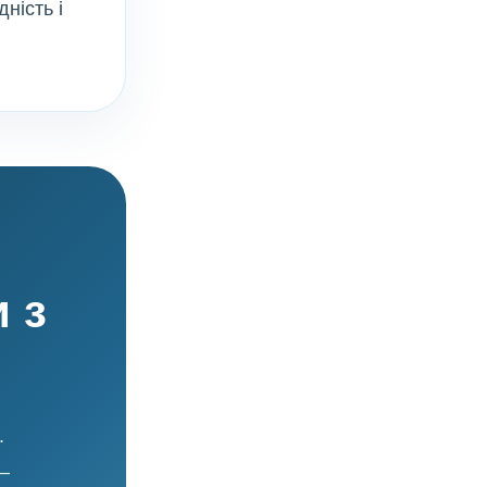
дність і
 з
.
—