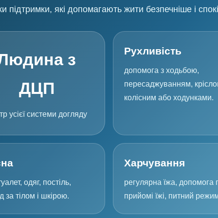
и підтримки, які допомагають жити безпечніше і спок
Рухливість
Людина з
допомога з ходьбою,
ДЦП
пересаджуванням, крісл
колісним або ходунками.
тр усієї системи догляду
єна
Харчування
уалет, одяг, постіль,
регулярна їжа, допомога 
д за тілом і шкірою.
прийомі їжі, питний режим