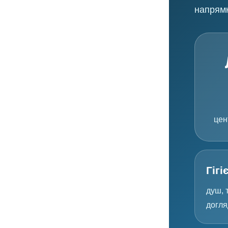
напрямк
цен
Гігі
душ, т
догля