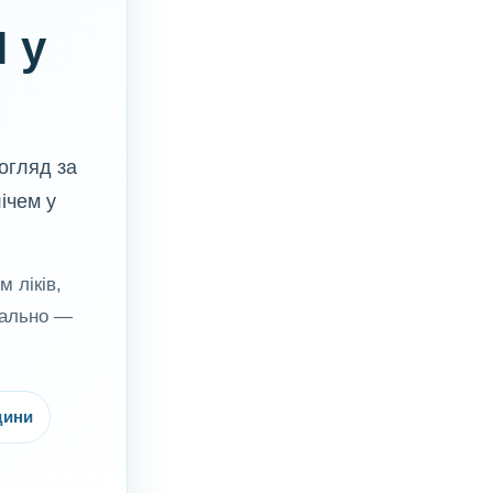
 у
догляд за
ічем у
 ліків,
уально —
дини