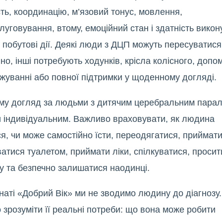
ть, координацію, м’язовий тонус, мовлення,
уговування, втому, емоційний стан і здатність викон
 побутові дії. Деякі люди з ДЦП можуть пересуватися
но, інші потребують ходунків, крісла колісного, допо
жуванні або повної підтримки у щоденному догляді.
му догляд за людьми з дитячим церебральним парал
и індивідуальним. Важливо враховувати, як людина
я, чи може самостійно їсти, переодягатися, приймат
атися туалетом, приймати ліки, спілкуватися, просит
у та безпечно залишатися наодинці.
наті «Добрий Вік» ми не зводимо людину до діагнозу
 зрозуміти її реальні потреби: що вона може робити