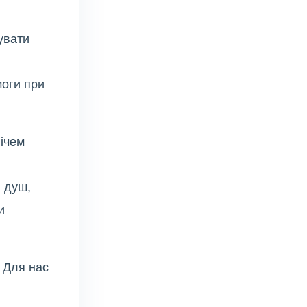
увати
моги при
ічем
и душ,
и
. Для нас