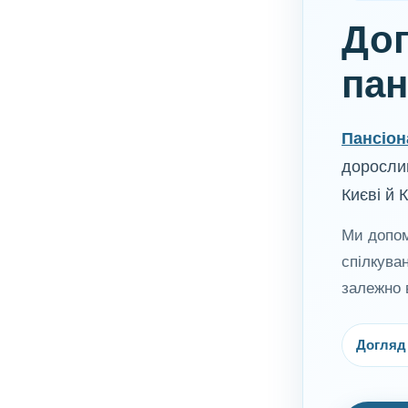
Дог
пан
Пансіон
доросли
Києві й К
Ми допом
спілкува
залежно в
Догляд 