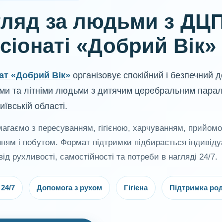
ляд за людьми з ДЦП
сіонаті «Добрий Вік»
ат «Добрий Вік»
організовує спокійний і безпечний 
ми та літніми людьми з дитячим церебральним парал
иївській області.
агаємо з пересуванням, гігієною, харчуванням, прийомом
нням і побутом. Формат підтримки підбирається індивід
ід рухливості, самостійності та потреби в нагляді 24/7.
24/7
Допомога з рухом
Гігієна
Підтримка ро