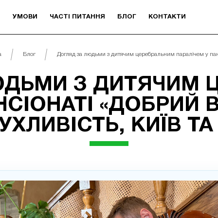
И
УМОВИ
ЧАСТІ ПИТАННЯ
БЛОГ
КОНТАКТИ
а
Блог
Догляд за людьми з дитячим церебральним паралічем у панс
ЮДЬМИ З ДИТЯЧИМ 
СІОНАТІ «ДОБРИЙ ВІ
РУХЛИВІСТЬ, КИЇВ Т