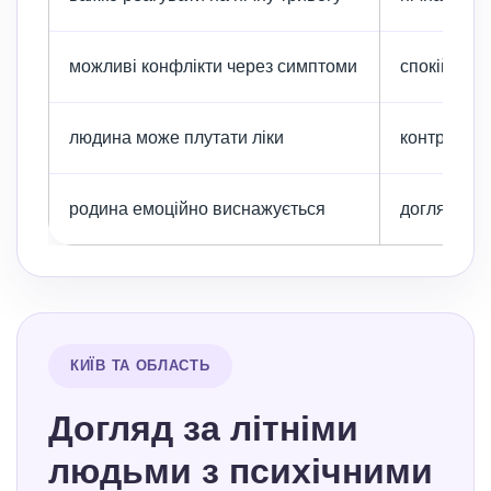
можливі конфлікти через симптоми
спокійне с
людина може плутати ліки
контроль п
родина емоційно виснажується
догляд роз
КИЇВ ТА ОБЛАСТЬ
Догляд за літніми
людьми з психічними