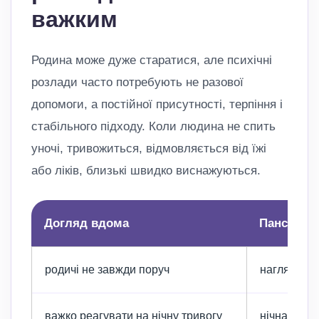
важким
Родина може дуже старатися, але психічні
розлади часто потребують не разової
допомоги, а постійної присутності, терпіння і
стабільного підходу. Коли людина не спить
уночі, тривожиться, відмовляється від їжі
або ліків, близькі швидко виснажуються.
Догляд вдома
Пансіонат
родичі не завжди поруч
нагляд і д
важко реагувати на нічну тривогу
нічна підт