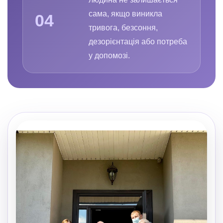
сама, якщо виникла
04
тривога, безсоння,
дезорієнтація або потреба
у допомозі.