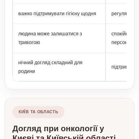
важко підтримувати гігієну щодня
регулярна п
людина може залишатися з
спокійне се
тривогою
персоналу
нічний догляд складний для
підтримка д
родини
КИЇВ ТА ОБЛАСТЬ
Догляд при онкології у
Києві та Київській області