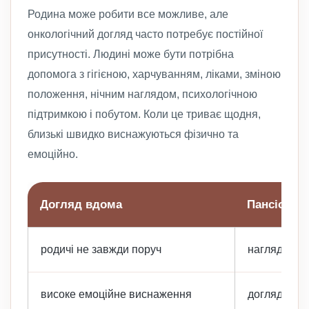
Родина може робити все можливе, але
онкологічний догляд часто потребує постійної
присутності. Людині може бути потрібна
допомога з гігієною, харчуванням, ліками, зміною
положення, нічним наглядом, психологічною
підтримкою і побутом. Коли це триває щодня,
близькі швидко виснажуються фізично та
емоційно.
Догляд вдома
Пансіонат
родичі не завжди поруч
нагляд і до
високе емоційне виснаження
догляд роз